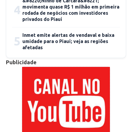
&#8220;Ninho de Carcará&#8221;
4
movimenta quase R$ 1 milhão em primeira
município, levando em consideração as
rodada de negócios com investidores
orientações dos profissionais da saúde”,
privados do Piauí
completou.
Inmet emite alertas de vendaval e baixa
5
Apesar da quarentena, a Defesa Civil Municipal
umidade para o Piauí; veja as regiões
afetadas
continua atuando em regime de plantão e pode
ser solicitada através de ligação gratuita para o
Publicidade
número 153 ou através de ofício encaminhado
à sede da Semcaspi, que fica localizada na Rua
Álvaro Mendes, nº 86, no Centro.
Da Redação
redacao@cidadeverde.com