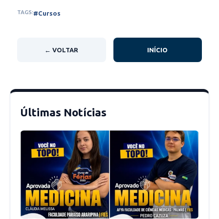
separadamente.
TAGS:
#Cursos
Aos interessados, é necessário que se
desloquem à Secretaria com a documentação
← VOLTAR
INÍCIO
necessária (CEP, CPF, RG e Comprovante de
Residência) para providenciar suas inscrições,
conforme informa Marcelo Nordeste.
Últimas Notícias
“A Cultura está à disposição da população e
solicitou ao prefeito outras oficinas como
ballet
e violino e está a esperar o deferimento,
estamos aqui para trabalhar para solucionar e
ajudar, no que for possível para a nossa
sociedade, sobretudo os artistas”, disse o chefe
da pasta.