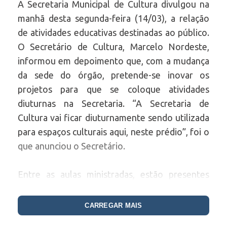
A Secretaria Municipal de Cultura divulgou na
manhã desta segunda-feira (14/03), a relação
de atividades educativas destinadas ao público.
O Secretário de Cultura, Marcelo Nordeste,
informou em depoimento que, com a mudança
da sede do órgão, pretende-se inovar os
projetos para que se coloque atividades
diuturnas na Secretaria. “A Secretaria de
Cultura vai ficar diuturnamente sendo utilizada
para espaços culturais aqui, neste prédio”, foi o
que anunciou o Secretário.
Entre as aulas ministradas, estão presentes
capoeira, informática, pilates, teclado e violão,
além do cinema que será disponibilizado em
CARREGAR MAIS
dois horários para crianças e adultos