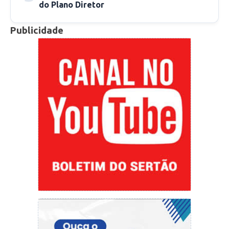
do Plano Diretor
cotidiano, tirando daquelas coisas que podem
levar para o mau caminho”, declara o professor.
Publicidade
Considerado autodidata, Isael acredita ser
habilitado para ensinar e que a música tem
poder de ativar parte do cérebro que outras
atividades não conseguem, além de ocupar a
mente para que os indivíduos procurem ter
disciplina. “Já passei por todo caminho do
aprendizado, então, estamos aqui à disposição
para poder passar o que a gente tem aprendido
durante todos esses anos”, finaliza o professor.
A Secretaria da Cultura passou por reformas e
encontra-se em um novo endereço, localizada
na praça Josino Ferreira, no prédio da