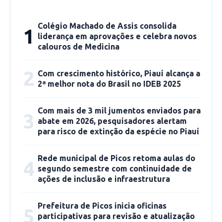
Ao finalizar o depoimento, o Secretário agrega
Colégio Machado de Assis consolida
1
que, além disso, serão ofertadas, nas aulas de
liderança em aprovações e celebra novos
calouros de Medicina
informática, capacitação para os artistas, como
aqueles que têm dificuldade de manipular as
2
Com crescimento histórico, Piauí alcança a
redes sociais ou mesmo o computador, onde
2ª melhor nota do Brasil no IDEB 2025
será dado o auxílio para que possam estar
aptos a desempenhar esses papéis.
Com mais de 3 mil jumentos enviados para
3
abate em 2026, pesquisadores alertam
Isael Martins, professor de violão, menciona
para risco de extinção da espécie no Piauí
que as aulas terão 8 turmas de 5 alunos cada,
devido à pandemia, onde todos os cuidados
Rede municipal de Picos retoma aulas do
4
segundo semestre com continuidade de
serão mantidos. “O nosso intuito aqui, nesses
ações de inclusão e infraestrutura
quinze anos que trabalho na Cultura, é de estar
trazendo esse pessoal para conhecer a música,
Prefeitura de Picos inicia oficinas
5
o ensino musical e, com isso, preencher seu
participativas para revisão e atualização