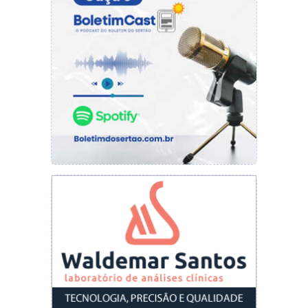
Secretaria de Meio Ambiente e Recursos
Hídricos (SEMAM), em frente ao Museu Ozildo
Albano.
Segue o cronograma das atividades
desenvolvidas:
CCOM-PMP
Por: Valdo Benedito