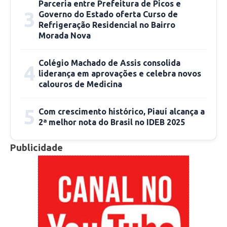
ética. Somente a pessoa que faz o exame pode
Parceria entre Prefeitura de Picos e
3
Governo do Estado oferta Curso de
recebê-lo, não pode ser entregue a terceiros. A
Refrigeração Residencial no Bairro
população pode se sentir segura, que isso
Morada Nova
nunca irá ocorrer. Temos também uma
psicóloga, que após o resultado positivo, dá
Colégio Machado de Assis consolida
4
todo o suporte emocional para essa pessoa.
liderança em aprovações e celebra novos
calouros de Medicina
Além de toda a equipe que acompanha o
paciente durante o processo”, destacou o
5
Com crescimento histórico, Piauí alcança a
Coordenador.
2ª melhor nota do Brasil no IDEB 2025
CCOM/PMP
Publicidade