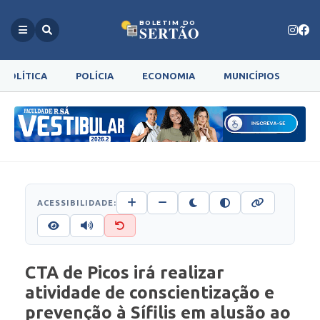
BOLETIM DO
SERTÃO
POLÍTICA
POLÍCIA
ECONOMIA
MUNICÍPIOS
G
ACESSIBILIDADE:
CTA de Picos irá realizar
atividade de conscientização e
prevenção à Sífilis em alusão ao