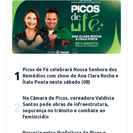
obras estruturantes”, ressaltou o pré-
candidato à vice, Júnior Nobre.
Fonte: ascom
Picos de Fé celebrará Nossa Senhora dos
1
Remédios com show de Ana Clara Rocha e
Ítalo Poeta neste sábado (08)
Na Câmara de Picos, vereadora Valdívia
2
Santos pede obras de infraestrutura,
segurança no trânsito e combate ao
feminicídio
Parceria entre Prefeitura de Picos e