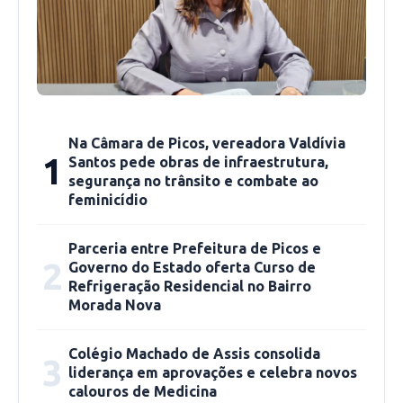
descartados pelo Laboratório Central de Saúde
Pública Dr. Costa Alvarenga (Lacen-PI) nas
últimas 24 horas.
Pelo terceiro dia consecutivo, o Piauí não
registra óbitos por Covid-19. Até agora, foram
Na Câmara de Picos, vereadora Valdívia
8 mortes: sendo 5 em Teresina e outras de
1
Santos pede obras de infraestrutura,
pacientes de Parnaíba, São José do Divino e
segurança no trânsito e combate ao
feminicídio
Piracuruca.
Parceria entre Prefeitura de Picos e
A ocupação de leitos segue com poucas
2
Governo do Estado oferta Curso de
alterações – são 106 pacientes internados,
Refrigeração Residencial no Bairro
sendo 73 em leitos clínicos e 33 em Unidades
Morada Nova
de Terapia Intensiva (UTIs).
Colégio Machado de Assis consolida
3
liderança em aprovações e celebra novos
A Sesapi também divulgou que 48 pacientes
calouros de Medicina