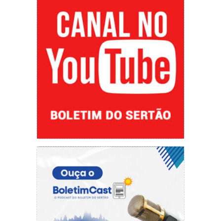
hídrica do ano passado, ou seja, evita que a
cobrança se concentre nas contas de luz em
2022, nos reajustes tarifários anuais das
distribuidoras. Apesar de permitir o
parcelamento desse custo a partir de 2023, o
empréstimo implica na cobrança de juros, o que
significa que, ao final do empréstimo, os
consumidores terão pago um valor mais alto.
Equilíbrio
A medida também visa garantir o equilíbrio
econômico-financeiro das distribuidoras de
energia, que alegam “carregar os custos” das
medidas adicionais adotadas durante a situação