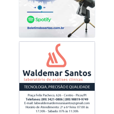
de escassez hídrica.
“Os custos para enfrentamento da crise hídrica
aumentaram significativamente no segundo
semestre [de 2021], abrindo um fosso entre as
despesas que as distribuidoras tinham para
enfrentamento dessa crise e a cobertura
tarifária, mesmo com a bandeira tarifária”,
afirmou Ricardo Brandão, diretor regulatório
da Associação Brasileira das Distribuidoras de
Energia Elétrica (Abradee).
Segundo Brandão, a medida é importante tanto
para as distribuidoras quanto para os
consumidores. “Não é desejável que se tenha
uma volatilidade tão grande da tarifa, então um