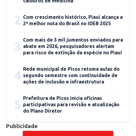
distribuidoras de energia porque elas são
calouros de Medicina
consideradas o “caixa” do setor elétrico, ou
2
seja, arrecadam os valores junto aos
Com crescimento histórico, Piauí alcança a
2ª melhor nota do Brasil no IDEB 2025
consumidores através da conta de luz e pagam
os geradores e transmissores de energia.
Com mais de 3 mil jumentos enviados para
3
abate em 2026, pesquisadores alertam
Uma medida provisória e um decreto editados
para risco de extinção da espécie no Piauí
pelo governo deram suporte legal ao novo
empréstimo ao setor elétrico. Somente a
Rede municipal de Picos retoma aulas do
4
segundo semestre com continuidade de
regulamentação ficou a cargo da Aneel. O
ações de inclusão e infraestrutura
objetivo do governo com o empréstimo é diluir
ao longo do tempo o custo ainda não pago da
Prefeitura de Picos inicia oficinas
5
crise energética de 2021.
participativas para revisão e atualização
do Plano Diretor
Na prática, o empréstimo dilui o pagamento
Publicidade
dos custo adicional gerado pela escassez