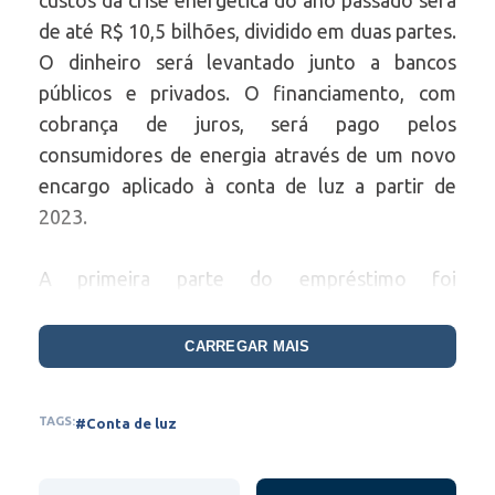
custos da crise energética do ano passado será
de até R$ 10,5 bilhões, dividido em duas partes.
O dinheiro será levantado junto a bancos
públicos e privados. O financiamento, com
cobrança de juros, será pago pelos
consumidores de energia através de um novo
encargo aplicado à conta de luz a partir de
2023.
A primeira parte do empréstimo foi
regulamentada nesta terça e será de até R$ 5,3
bilhões, à vista. Já a segunda parte – estimada,
CARREGAR MAIS
até o momento, em outros R$ 5,2 bilhões –
será para cobrir parte do custo da contratação
TAGS:
#Conta de luz
emergencial de energia, realizada em leilão
simplificado no ano passado e com período de