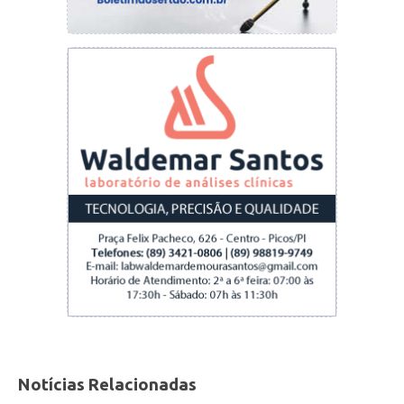
OAB/PI agiu rápido e impediu que isso
acontece. A Corregedoria Regional da Justiça
Federal da 1ª Região, que analisa o caso, já
avisou que se manifestará apenas após a
decisão final do STF. Até lá a segunda turma
permanece no Piauí.
Notícias Relacionadas