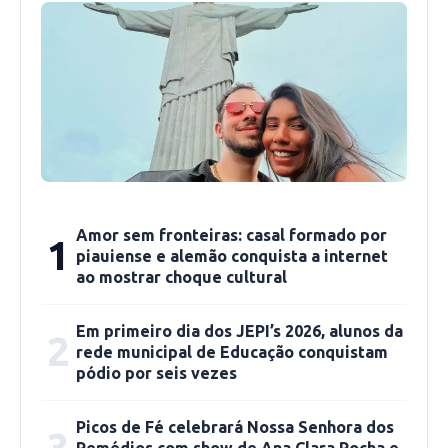
“Isso é de grande relevância para advocacia e
jurisdicionados de Picos e região, pois apesar da
Turma Recursal ter sede em Teresina-PI, boa
parte dos processos que lá são julgados, são
provenientes da Justiça Federal de Picos”,
comentou a advogada.
Amor sem fronteiras: casal formado por
1
A existência da segunda turma tem garantido
piauiense e alemão conquista a internet
mais celeridade no julgamento dos processos,
ao mostrar choque cultural
o que seria bem diferente em sua ausência. Ela
é constituída justamente para julgar recursos
Em primeiro dia dos JEPI’s 2026, alunos da
2
rede municipal de Educação conquistam
em Ações Judiciais do Juizado Especial Federal.
pódio por seis vezes
A sua instalação no Piauí foi uma vitória para a
advocacia do estado. “E se não houvesse essa
Picos de Fé celebrará Nossa Senhora dos
3
segunda Turma Recursal, maior ainda seria a
Remédios com show de Ana Clara Rocha e