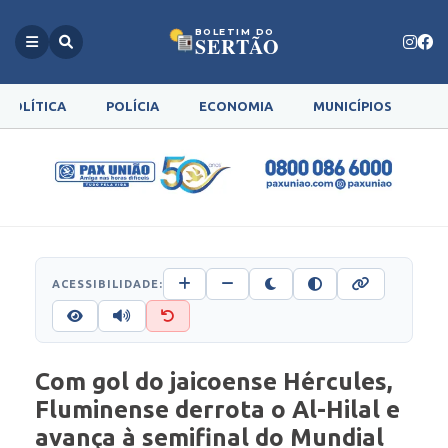
BOLETIM DO
SERTÃO
POLÍTICA
POLÍCIA
ECONOMIA
MUNICÍPIOS
G
ACESSIBILIDADE:
Com gol do jaicoense Hércules,
Fluminense derrota o Al-Hilal e
avança à semifinal do Mundial