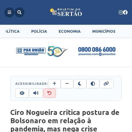
BOLETIM DO
SERTÃO
POLÍTICA
POLÍCIA
ECONOMIA
MUNICÍPIOS
G
ACESSIBILIDADE:
Ciro Nogueira critica postura de
Bolsonaro em relação à
pandemia, mas nega crise