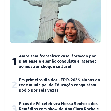
municipal, o empresariado, a mídia, Legislativo
e Judiciário. Não é o momento de buscar
culpados. Temos que buscar imunizar a
população e aumentar a assistência aos
hospitais nas formas de combater essa
pandemia”, afirmou.
Fonte: CidadeVerde
Amor sem fronteiras: casal formado por
1
piauiense e alemão conquista a internet
ao mostrar choque cultural
Em primeiro dia dos JEPI’s 2026, alunos da
2
rede municipal de Educação conquistam
pódio por seis vezes
Picos de Fé celebrará Nossa Senhora dos
3
Remédios com show de Ana Clara Rocha e