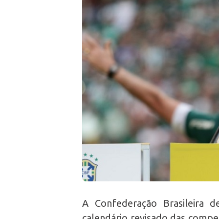
A Confederação Brasileira d
calendário revisado das compet