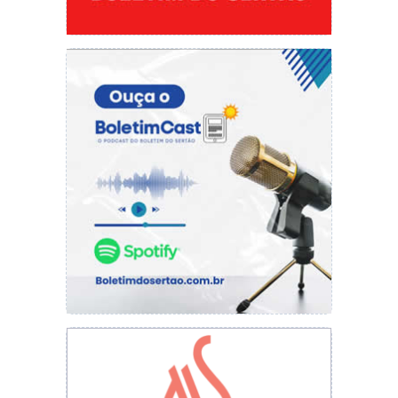
Fercondini/ C.Com./ Prefeitura de Campo
Grande do Piauí.