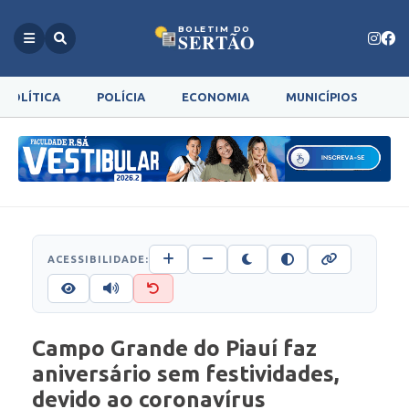
BOLETIM DO
SERTÃO
POLÍTICA
POLÍCIA
ECONOMIA
MUNICÍPIOS
G
ACESSIBILIDADE:
Campo Grande do Piauí faz
aniversário sem festividades,
devido ao coronavírus