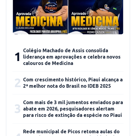
História
Campo Grande do Piauí foi elevada à categoria
de município e distrito pela lei estadual nº
4680, de 26 de janeiro de 1994, desmembrando
-se de Jaicós na gestão do então prefeito
Colégio Machado de Assis consolida
1
daquele município, Dr Elias Ramos e Instalado
liderança em aprovações e celebra novos
em 01-01-1997. Consta a história que seus
calouros de Medicina
primeiros habitantes foram os Srs. Manoel
2
Com crescimento histórico, Piauí alcança a
Alves de Souza, João Marques Bezerra e
2ª melhor nota do Brasil no IDEB 2025
Benedito Joaquim de Carvalho. Mais tarde,
chegaram os primeiros comerciantes, João
Com mais de 3 mil jumentos enviados para
3
José Ramos, José Alice Bezerra e Domingos
abate em 2026, pesquisadores alertam
Marcos, formando-se então, o povoado Moisés
para risco de extinção da espécie no Piauí
Bezerra. O grande empreendedor, comerciante
João José Ramos, incentivou a construção de
Rede municipal de Picos retoma aulas do