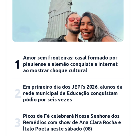
Haverá um momento de discurso dos
escritores na tribuna, entrega de certificados e
vai encerrar com um coffe break para os
convidados. A mesma será aberta ao público
geral que deseja prestigiar esse momento
histórico, tendo em vista que será a primeira
Amor sem fronteiras: casal formado por
1
vez que o Poder Legislativo picoense
piauiense e alemão conquista a internet
ao mostrar choque cultural
homenageará esta categoria em especifico.
Em primeiro dia dos JEPI’s 2026, alunos da
2
rede municipal de Educação conquistam
pódio por seis vezes
Picos de Fé celebrará Nossa Senhora dos
3
Remédios com show de Ana Clara Rocha e
Ítalo Poeta neste sábado (08)