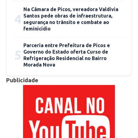
Na Câmara de Picos, vereadora Valdívia
4
Santos pede obras de infraestrutura,
segurança no trânsito e combate ao
feminicídio
Vereador Matusalém Almeida
Parceria entre Prefeitura de Picos e
5
Governo do Estado oferta Curso de
O Dia do Escritor é comemorado
Refrigeração Residencial no Bairro
nacionalmente no dia 25 de julho e tem como
Morada Nova
objetivo dar visibilidade e enaltecer a classe de
escritores/autores do Brasil, promovendo a
Publicidade
literatura nacional.