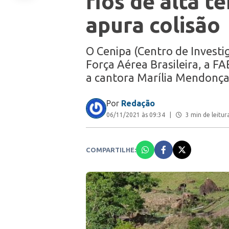
fios de alta t
apura colisão
O Cenipa (Centro de Investi
Força Aérea Brasileira, a FA
a cantora Marília Mendonça
Por
Redação
06/11/2021 às 09:34
|
3 min de leitur
COMPARTILHE: