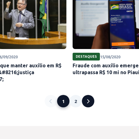
6/09/2020
15/08/2020
DESTAQUES
 que manter auxílio em R$
Fraude com auxílio emerge
&#8216;justiça
ultrapassa R$ 10 mi no Piau
7;
1
2