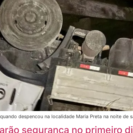
 quando despencou na localidade Maria Preta na noite de 
arão segurança no primeiro di