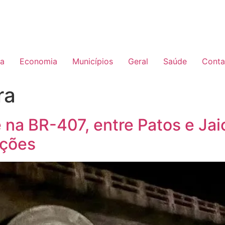
ia
Economia
Municípios
Geral
Saúde
Conta
ra
 na BR-407, entre Patos e Jai
ações