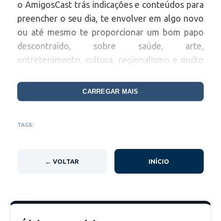
o AmigosCast trás indicações e conteúdos para
preencher o seu dia, te envolver em algo novo
ou até mesmo te proporcionar um bom papo
descontraído, sobre saúde, arte,
entretenimento, cultura, regionalismo e muito
mais.. Você já conhece a nossa história no
amigos da comunidade, agora chegou a hora de
CARREGAR MAIS
vocês nos escutarem.
TAGS:
← VOLTAR
INÍCIO