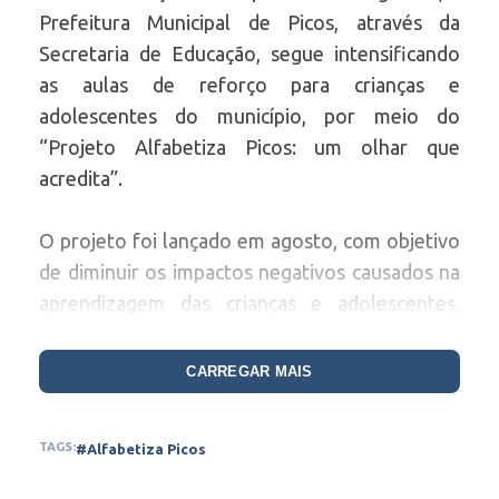
Prefeitura Municipal de Picos, através da
Secretaria de Educação, segue intensificando
as aulas de reforço para crianças e
adolescentes do município, por meio do
“Projeto Alfabetiza Picos: um olhar que
acredita”.
O projeto foi lançado em agosto, com objetivo
de diminuir os impactos negativos causados na
aprendizagem das crianças e adolescentes,
durante a pandemia da Covid-19, período em
que os estudantes assistiam as aulas de forma
CARREGAR MAIS
remota, fator este que prejudicava uma parcela
do alunado que não possuía acesso a
TAGS:
#Alfabetiza Picos
equipamentos para acompanharem as aulas.