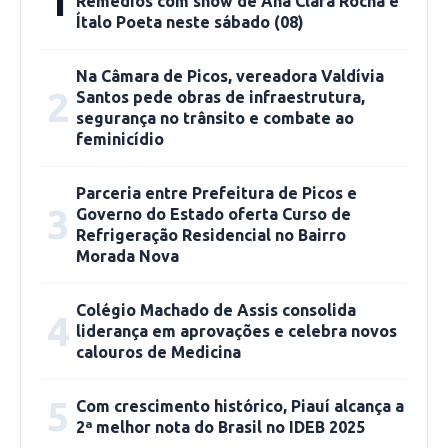
1
Remédios com show de Ana Clara Rocha e
Ítalo Poeta neste sábado (08)
uma das crianças contempladas com o Projeto
Alfabetiza Picos. Segundo ela, sua filha
Na Câmara de Picos, vereadora Valdívia
melhorou 100% no processo de leitura e
2
Santos pede obras de infraestrutura,
escrita. “Depois que está participando do
segurança no trânsito e combate ao
projeto, minha filha melhorou em 100% a
feminicídio
qualidade da leitura e escrita. Estou muito feliz
com esse programa, pois, ele facilita o
Parceria entre Prefeitura de Picos e
3
Governo do Estado oferta Curso de
aprendizado dos alunos, e ajuda os pais no
Refrigeração Residencial no Bairro
processo de educar nossos filhos”, pontuou
Morada Nova
Cristiane.
Colégio Machado de Assis consolida
4
liderança em aprovações e celebra novos
calouros de Medicina
CCOM-PMP
5
Com crescimento histórico, Piauí alcança a
2ª melhor nota do Brasil no IDEB 2025