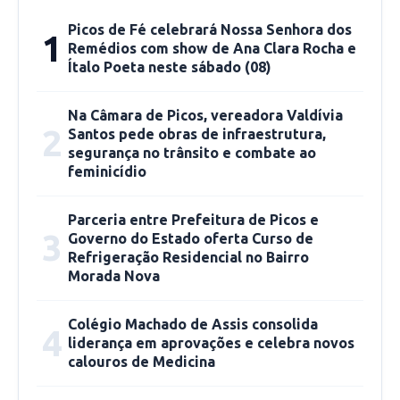
Picos de Fé celebrará Nossa Senhora dos
1
“Neste semestre que se iniciará em 20/05,
Remédios com show de Ana Clara Rocha e
teremos internato em 3 áreas: Internato em
Ítalo Poeta neste sábado (08)
Atenção Primária à Saúde I; Internato em
Clínica Médica I; e Internato em Clínica Toco-
Na Câmara de Picos, vereadora Valdívia
2
Santos pede obras de infraestrutura,
Ginecologica, todos de com carga horária de
segurança no trânsito e combate ao
300 horas. Cada um tem sua semana padrão,
feminicídio
planos de ensinos e atividades específicas”,
destaca Patrícia Batista.
Parceria entre Prefeitura de Picos e
3
Governo do Estado oferta Curso de
Refrigeração Residencial no Bairro
Segundo Silvana Silvestre, Coordenadora de
Morada Nova
Graduação da PREG, houve toda uma
mobilização da Pró-Reitoria, com ajustes no
Colégio Machado de Assis consolida
4
Projeto Pedagógico do curso feito pelo setor
liderança em aprovações e celebra novos
calouros de Medicina
de Currículos da PREG, além da viabilização de
protocolo de biossegurança além da