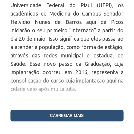
Universidade Federal do Piauí (UFPI), os
acadêmicos de Medicina do Campus Senador
Helvídio Nunes de Barros aqui de Picos
iniciarão o seu primeiro “internato” a partir do
dia 20 de maio. Isso significa que eles passarão
a atender a população, como forma de estágio,
através das redes municipal e estadual de
Saúde. Esse novo passo da Graduação, cuja
implantação ocorreu em 2016, representa a
consolidação do curso cuja implantação aqui na
cidade veio após muita luta.
O internado foi Planejado pela Comissão do
Internato, avaliado e aprovado pelo Ministério
CARREGAR MAIS
da Educação (MEC) e pela Pró-Reitoria de
Ensino de Graduação (PREG/ UFPI).