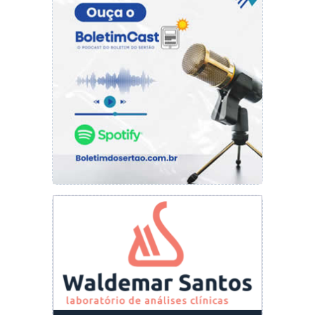
selecionados 13 preceptores”, afirma.
As atividades administrativo-acadêmicas, como
matrícula compulsória, cadastro de estágio e
início do estágio obrigatório/internato 2020.2,
estão programadas para os dias 17, 18 e 20 de
maio de 2021, respectivamente.
Na segunda-feira, 17, haverá vacinação contra
Covid-19 dos alunos que participarão do
internato.
Com informações do site www.ufpi.br.