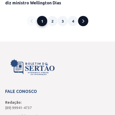
diz ministro Wellington Dias
1
2
3
4
BOLETIM DO
SERTÃO
INTEGRANDO ATRAVÉS
DA INFORMAÇÃO
FALE CONOSCO
Redação:
(89) 99941-4737