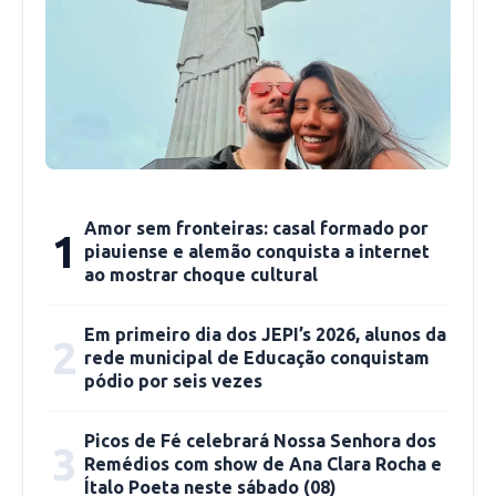
Polícia Militar, da Polícia Civil e da Guarda
Municipal.
Decreto agosto
Graciane Sousa
gracianesousa@cidadeverde.com
Amor sem fronteiras: casal formado por
1
piauiense e alemão conquista a internet
ao mostrar choque cultural
Em primeiro dia dos JEPI’s 2026, alunos da
2
rede municipal de Educação conquistam
pódio por seis vezes
Picos de Fé celebrará Nossa Senhora dos
3
Remédios com show de Ana Clara Rocha e
Ítalo Poeta neste sábado (08)