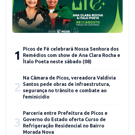
ações em parceria com instituições públicas e
privadas, além de associações comunitárias. Um
dos destaques da programação inicial é o I
Simpósio da Mulher Advogada do Centro Sul
do Piauí e espaços digitais de conteúdo
voltados ao público feminino. Além disso,
Picos de Fé celebrará Nossa Senhora dos
1
pretende atuar em parceria com a OAB –
Remédios com show de Ana Clara Rocha e
Ordem dos Advogados do Brasil – valorizando
Ítalo Poeta neste sábado (08)
a atuação profissional da mulher advogada por
meio de celebrações, encontros e eventos
Na Câmara de Picos, vereadora Valdívia
2
Santos pede obras de infraestrutura,
técnicos.
segurança no trânsito e combate ao
feminicídio
A fundação da AMA CENTRO SUL representa
um marco para a advocacia piauiense e reforça
Parceria entre Prefeitura de Picos e
3
Governo do Estado oferta Curso de
a importância de iniciativas que busquem uma
Refrigeração Residencial no Bairro
sociedade mais justa, inclusiva e democrática.
Morada Nova